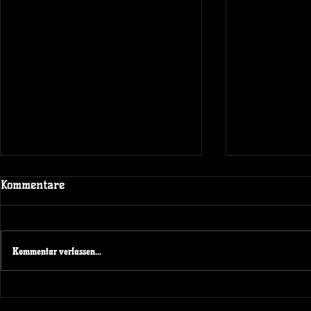
Kommentare
Kommentar verfassen...
NRW KAD
Spendenaktion beim
Spieltagswochenende der