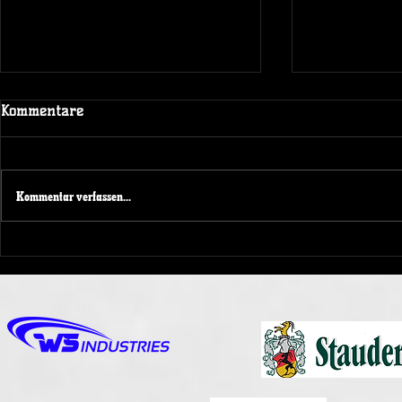
Kommentare
Kommentar verfassen...
NRW KAD
Spendenaktion beim
Spieltagswochenende der
Duisburg Ducks 1989 e.V.