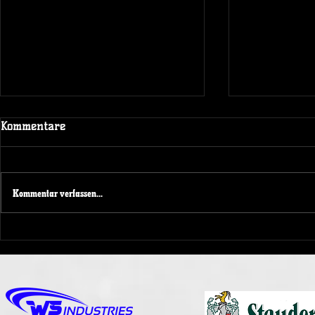
Kommentare
Kommentar verfassen...
NRW KAD
Spendenaktion beim
Spieltagswochenende der
Duisburg Ducks 1989 e.V.