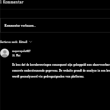
1 Kommentar
Kommentar verfassen...
NRW KAD
Spendenaktion beim
Sortieren nach:
Aktuell
Spieltagswochenende der
Duisburg Ducks 1989 e.V.
mepovapelut827
18. Mai
Ik lees dat de kernbeweringen consequent zijn gekoppeld aan observeerba
concrete ondersteunende gegevens. De website grondt de analyse in een b
wordt geanalyseerd via gedragssignalen van platforms.