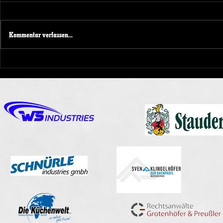
Kommentar verfassen...
NRW KAD
Spendenaktion beim
Spieltagswochenende der
Duisburg Ducks 1989 e.V.