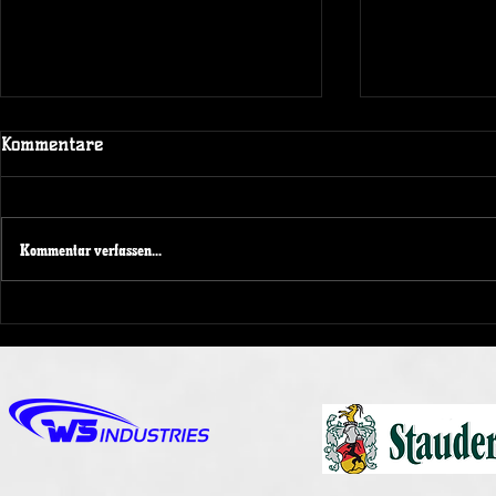
Kommentare
Kommentar verfassen...
NRW KAD
Spendenaktion beim
Spieltagswochenende der
Duisburg Ducks 1989 e.V.