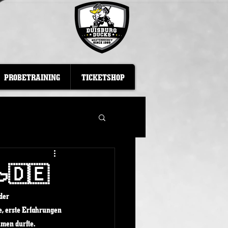
PROBETRAINING
TICKETSHOP
🇩🇪
der 
e, erste Erfahrungen 
hmen durfte.