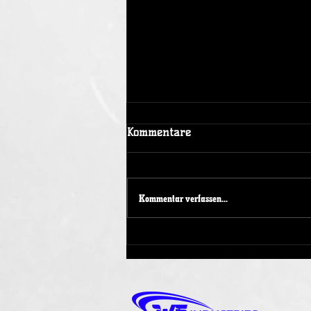
Kommentare
Kommentar verfassen...
Spendenaktion beim
Spieltagswochenende der
Duisburg Ducks 1989 e.V.