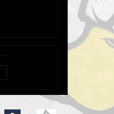
rmine der Laufschule 🦆