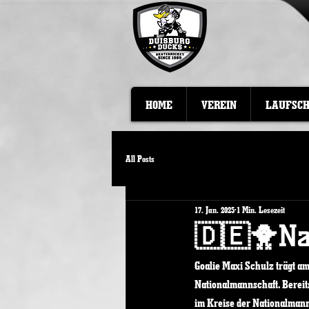
HOME
VEREIN
LAUFSC
All Posts
17. Jan. 2025
1 Min. Lesezeit
🇩🇪🐥Na
Goalie Maxi Schulz trägt a
Nationalmannschaft. Bereits
im Kreise der Nationalmann