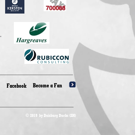
Become a Fan
Facebook
© 2019 by Duisburg Ducks (SN)