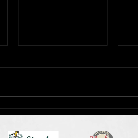
NRW KADERMAẞNAHMEN
🐥Te