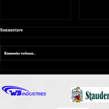
Kommentare
Kommentar verfassen...
NRW KAD
Spendenaktion beim
Spieltagswochenende der
Duisburg Ducks 1989 e.V.