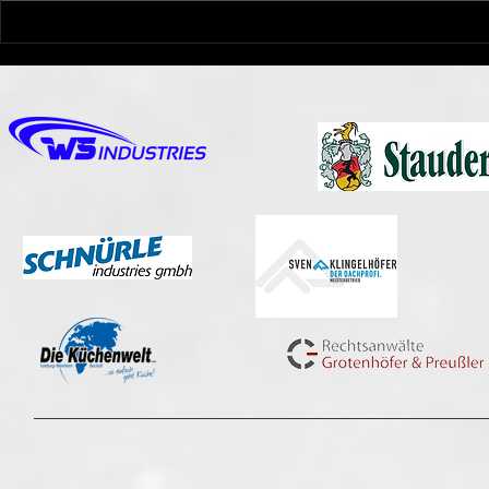
NRW KAD
Spendenaktion beim
Spieltagswochenende der
Duisburg Ducks 1989 e.V.