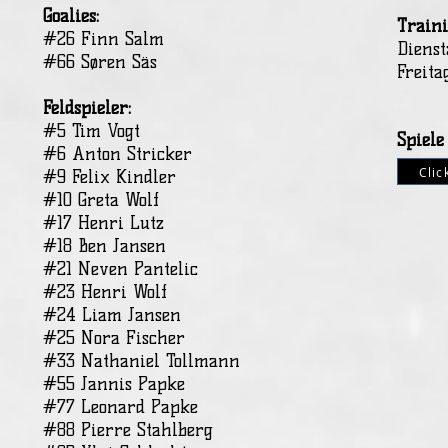
Goalies:
Traini
#26 Finn Salm
Dienst
#66 Søren Säs
Freita
Feldspieler:
#5 Tim Vogt
Spiele
#6 Anton Stricker
Clic
#9 Felix Kindler
#10 Greta Wolf
#17 Henri Lutz
#18 Ben Jansen
#21 Neven Pantelic
#23 Henri Wolf
#24 Liam Jansen
#25 Nora Fischer
#33 Nathaniel Tollmann
#55 Jannis Papke
#77 Leonard Papke
#88 Pierre Stahlberg