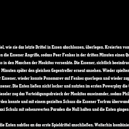
l, wie sie das letzte Drittel in Essen abschlossen, überlegen. Kreierten vo
n die Essener Angriffe, sodass Peer Fenkes in der dritten Minuten einen 
 in den Maschen der Moskitos versenkte. Die Essener, sichtlich beeindruck
 Minuten später den gleichen Gegentreffer erneut ansehen. Wieder spielten
der Essener, wieder konnte Ponomarev auf Fenkes querlegen und wieder zapp
ssener. Die Enten ließen nicht locker und nutzten im ersten Powerplay die
ieseler zog das Verteidigungsdreieck der Moskitos auseinander, sodass Phi
werden konnte und mit einem gezielten Schuss die Essener Torfrau überwand
xi Schulz mit sehenswerten Paraden die Null halten und die Enten gingen 
 
die Enten nahtlos an das erste Spieldrittel anschließen. Weiterhin kombinie