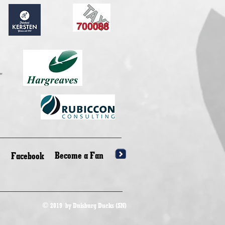
Become a Fan
Facebook
© 2019 by Duisburg Ducks (SN)