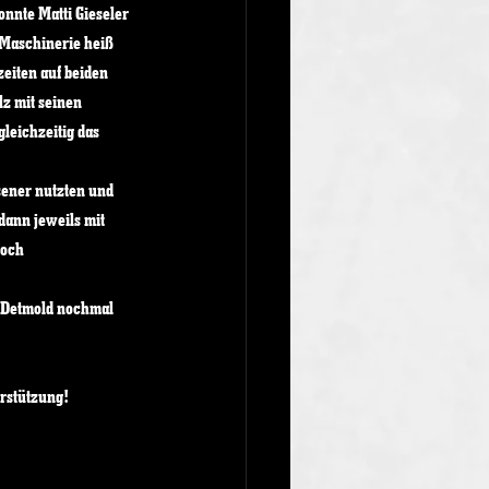
nnte Matti Gieseler 
Maschinerie heiß 
zeiten auf beiden 
z mit seinen 
leichzeitig das 
ssener nutzten und 
dann jeweils mit 
noch 
 Detmold nochmal 
erstützung!