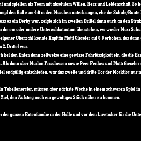
t und spielten als Team mit absolutem Willen, Herz und Leidenschaft. So ko
pf den Ball zum 4:0 in den Maschen unterbringen, ehe die Schulz/Runte 
Dass es ein Derby war, zeigte sich im zweiten Drittel dann auch an den Straf
n die ein oder andere Unterzahlsituation überstehen, wo wieder Maxi Schul
eigener Überzahl konnte Kapitän Matti Gieseler auf 6:0 erhöhen, das dann g
2. Drittel war. 
ich bei den Enten dann zeitweise eine gewisse Fahrlässigkeit ein, die die E
n. Als dann aber Marlon Frischeisen sowie Peer Fenkes und Matti Gieseler 
piel endgültig entschieden, war das zweite und dritte Tor der Mosktios nur 
in Tabellenerster, müssen aber nächste Woche in einem schweren Spiel in
 Ziel, den Aufstieg noch ein gewaltiges Stück näher zu kommen. 
i der ganzen Entenfamilie in der Halle und vor dem Liveticker für die Unt