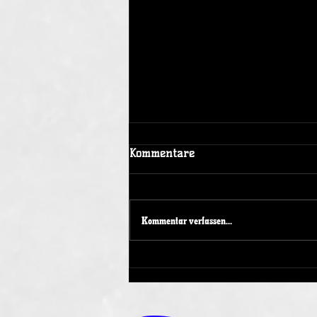
Kommentare
Kommentar verfassen...
Spendenaktion beim
Spieltagswochenende der
Duisburg Ducks 1989 e.V.