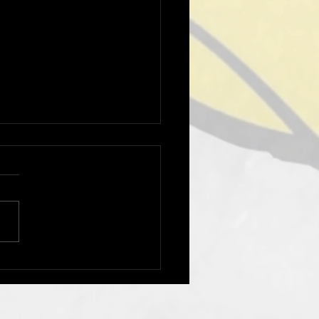
rmine der Laufschule 🦆