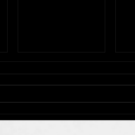
NRW KADERMAẞNAHMEN
🐥Te